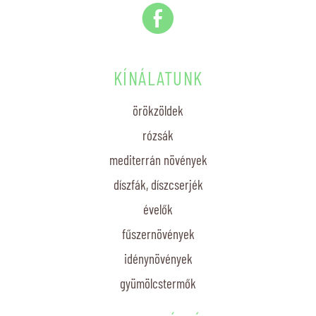
E
KÍNÁLATUNK
örökzöldek
rózsák
mediterrán növények
díszfák, díszcserjék
évelők
fűszernövények
idénynövények
gyümölcstermők