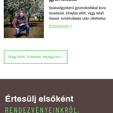
Szabadgyökerű gyümölcsfákat kora
tavasszal, kihajtás előtt, vagy késő
ősszel, lombhullatás után ültethetsz.
Elolvasom »
Még több Tudástár bejegyzés »
Értesülj elsőként
RENDEZVÉNYEINKRŐL,