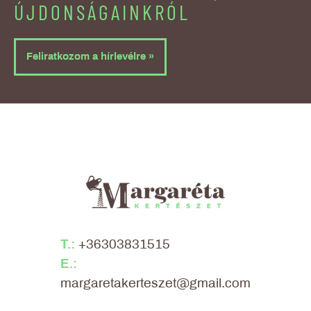
ÚJDONSÁGAINKRÓL
Feliratkozom a hírlevélre »
T.:
+36303831515
E.:
margaretakerteszet@gmail.com