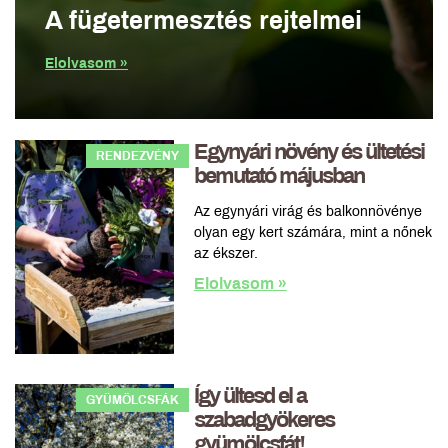
A fügetermesztés rejtelmei
Elolvasom »
Egynyári növény és ültetési
RENDEZVÉNY
bemutató májusban
Az egynyári virág és balkonnövénye
olyan egy kert számára, mint a nőnek
az ékszer.
Elolvasom »
Így ültesd el a
GYÜMÖLCSFÁK
szabadgyökeres
gyümölcsfát!