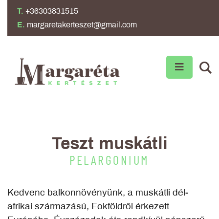
T.
+36303831515
E.
margaretakerteszet@gmail.com
Teszt muskátli
PELARGONIUM
Kedvenc balkonnövényünk, a muskátli dél-
afrikai származású, Fokföldről érkezett