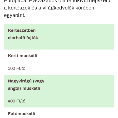
Európába. Évszázadok óta rendkívül népszerű
a kertészek és a virágkedvelők körében
egyaránt.
Kertészetben
elérhető fajták
Kerti muskátli
300 Ft/tő
Nagyvirágú (vagy
angol) muskátli
400 Ft/tő
Futómuskátli