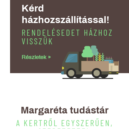
Kérd
házhozszállítással!
RENDELÉSEDET HÁZHOZ
VISSZÜK
Részletek »
Margaréta tudástár
A KERTRŐL EGYSZERŰEN,