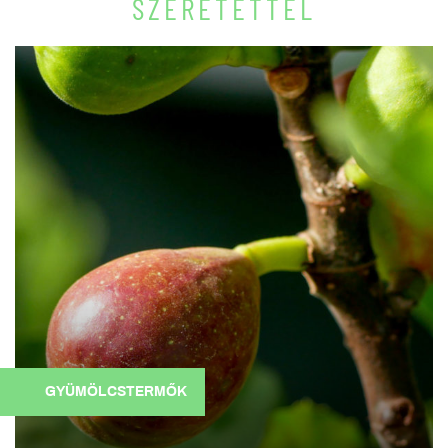
SZERETETTEL
GYÜMÖLCSTERMŐK