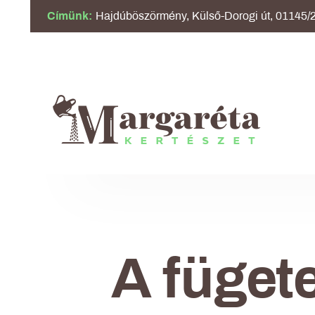
Címünk:
Hajdúböszörmény, Külső-Dorogi út, 01145/2
A füget