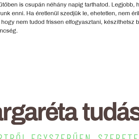
hűtőben is csupán néhány napig tarthatod. Legjobb, 
runk enni. Ha éretlenül szedjük le, ehetetlen, nem é
ogy nem tudod frissen elfogyasztani, készíthetsz be
encség.
rgaréta tudás
RTRŐL EGYSZERŰEN, SZERET