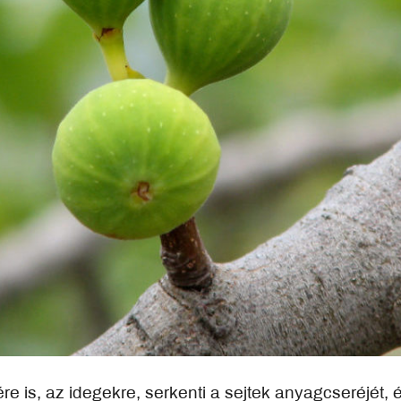
re is, az idegekre, serkenti a sejtek anyagcseréjét,