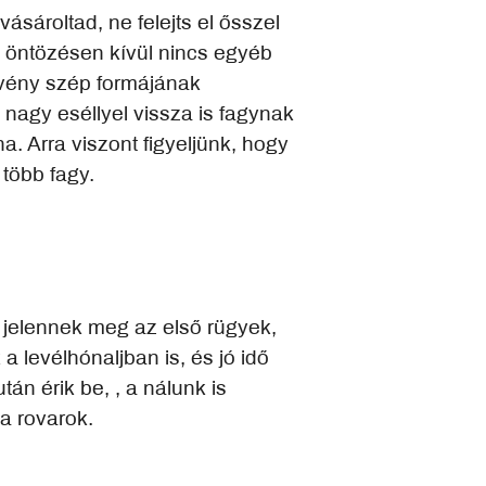
sároltad, ne felejts el ősszel
az öntözésen kívül nincs egyéb
övény szép formájának
 nagy eséllyel vissza is fagynak
. Arra viszont figyeljünk, hogy
 több fagy.
 jelennek meg az első rügyek,
 levélhónaljban is, és jó idő
n érik be, , a nálunk is
a rovarok.