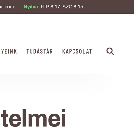
il.com
Nyitva:
H-P 8-17, SZO 8-15
NYEINK
TUDÁSTÁR
KAPCSOLAT
telmei