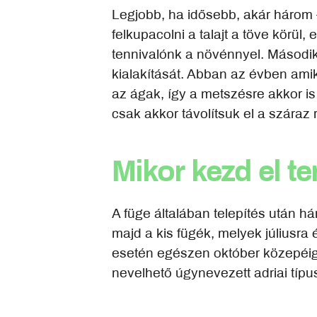
Legjobb, ha idősebb, akár három –
felkupacolni a talajt a töve körül
tennivalónk a növénnyel. Másodi
kialakítását. Abban az évben amik
az ágak, így a metszésre akkor is
csak akkor távolítsuk el a száraz 
Mikor kezd el t
A füge általában telepítés után 
majd a kis fügék, melyek júliusra
esetén egészen október közepéig é
nevelhető úgynevezett adriai típu