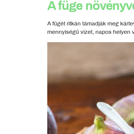
A füge növény
A fügét ritkán támadják meg kárt
mennyiségű vizet, napos helyen v