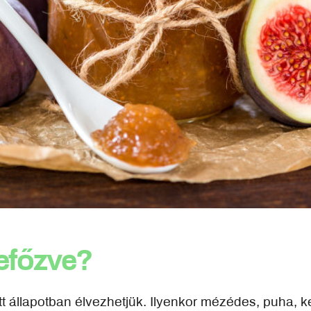
efőzve?
tt állapotban élvezhetjük. Ilyenkor mézédes, puha, 