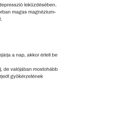
i depresszió leküzdésében.
sősorban magas magnézium-
.
árja a nap, akkor érleli be
aj, de valójában mostohább
erjedt gyökérzetének