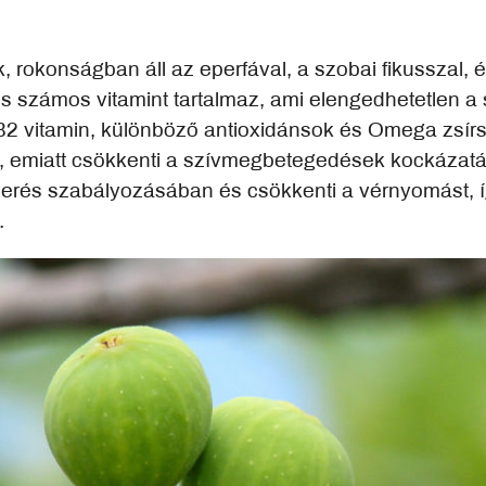
 rokonságban áll az eperfával, a szobai fikusszal, é
s számos vitamint tartalmaz, ami elengedhetetlen 
B2 vitamin, különböző antioxidánsok és Omega zsírs
a, emiatt csökkenti a szívmegbetegedések kockázatát
vverés szabályozásában és csökkenti a vérnyomást,
.