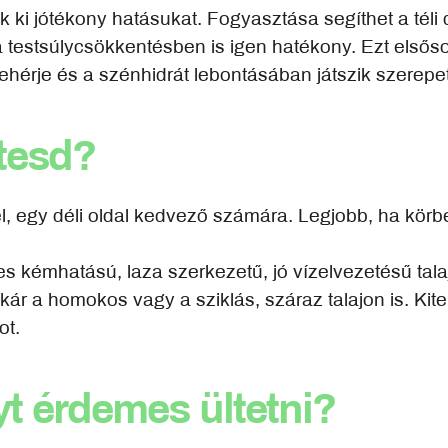
ik ki jótékony hatásukat. Fogyasztása segíthet a tél
t a testsúlycsökkentésben is igen hatékony. Ezt el
ehérje és a szénhidrát lebontásában játszik szerepet
ltesd?
l, egy déli oldal kedvező számára. Legjobb, ha körbej
 kémhatású, laza szerkezetű, jó vízelvezetésű tal
akár a homokos vagy a sziklás, száraz talajon is. Kit
ot.
t érdemes ültetni?