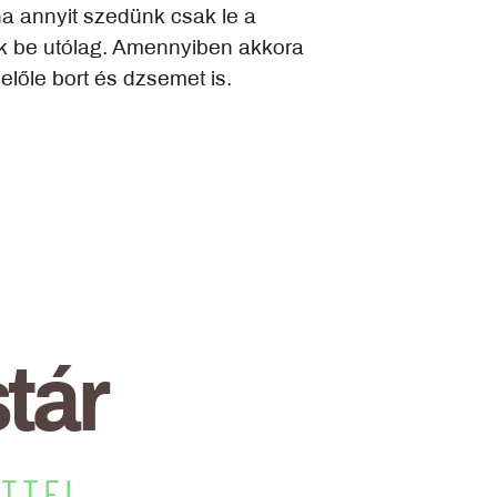
ha annyit szedünk csak le a
rik be utólag. Amennyiben akkora
lőle bort és dzsemet is.
tár
ETTEL