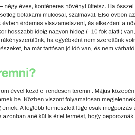
 négy éves, konténeres növényt ültetsz. Ha ősszel vá
, esetleg betakarni mulccsal, szalmával. Első évben 
k évben érdemes visszametszeni, és elkezdeni a n
or hosszabb ideig nagyon hideg (- 10 fok alatti) van,
 rákényszerülünk, ha egyébként nem szerettünk volna
részeket, ha már tartósan jó idő van, és nem várható
eremni?
három évvel kezd el rendesen teremni. Május közepén
 érnek be. Közben viszont folyamatosan megjelennek a
rnek. A legtöbb termesztett füge csak megporzás utá
s azonban anélkül is érlel termést, hogy beporoznák 