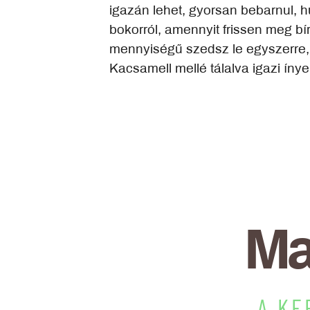
igazán lehet, gyorsan bebarnul, 
bokorról, amennyit frissen meg bí
mennyiségű szedsz le egyszerre, h
Kacsamell mellé tálalva igazi íny
Ma
A KE