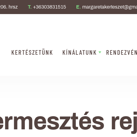
06. hrsz
T.
+36303831515
E.
margaretakerteszet@gma
KERTÉSZETÜNK
KÍNÁLATUNK
RENDEZVÉ
ermesztés rej