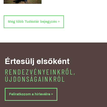
Még több Tudástár bejegyzés »
Értesülj elsőként
RENDEZVÉNYEINKRŐL,
ÚJDONSÁGAINKRÓL
Feliratkozom a hírlevélre »