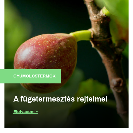
GYÜMÖLCSTERMŐK
A fügetermesztés rejtelmei
Elolvasom »