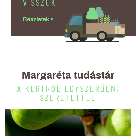
VISSZÜK
Részletek »
Margaréta tudástár
A KERTRŐL EGYSZERŰEN,
SZERETETTEL