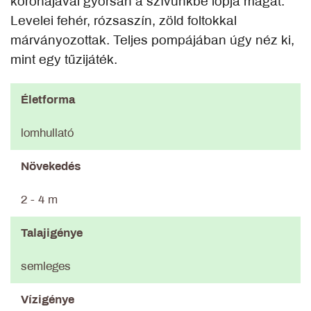
koronájával gyorsan a szívünkbe lopja magát.
Levelei fehér, rózsaszín, zöld foltokkal
márványozottak. Teljes pompájában úgy néz ki,
mint egy tűzijáték.
Életforma
lomhullató
Növekedés
2 - 4 m
Talajigénye
semleges
Vízigénye