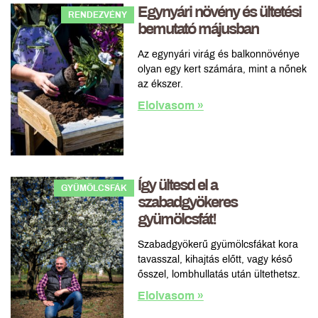
Egynyári növény és ültetési
RENDEZVÉNY
bemutató májusban
Az egynyári virág és balkonnövénye
olyan egy kert számára, mint a nőnek
az ékszer.
Elolvasom »
Így ültesd el a
GYÜMÖLCSFÁK
szabadgyökeres
gyümölcsfát!
Szabadgyökerű gyümölcsfákat kora
tavasszal, kihajtás előtt, vagy késő
ősszel, lombhullatás után ültethetsz.
Elolvasom »