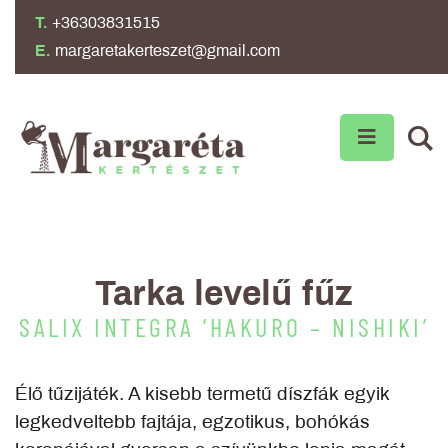
T.
+36303831515
E.
margaretakerteszet@gmail.com
Tarka levelű fűz
SALIX INTEGRA ’HAKURO – NISHIKI’
Élő tűzijáték. A kisebb termetű díszfák egyik
legkedveltebb fajtája, egzotikus, bohókás