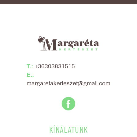
T.:
+36303831515
E.:
margaretakerteszet@gmail.com
E
KÍNÁLATUNK