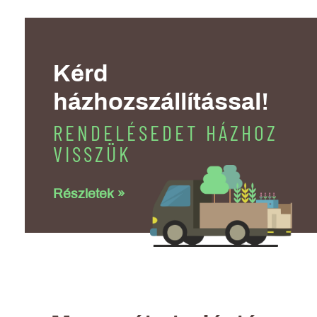
Kérd
házhozszállítással!
RENDELÉSEDET HÁZHOZ
VISSZÜK
Részletek »