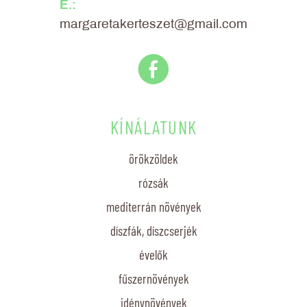
E.:
margaretakerteszet@gmail.com
E
KÍNÁLATUNK
örökzöldek
rózsák
mediterrán növények
díszfák, díszcserjék
évelők
fűszernövények
idénynövények