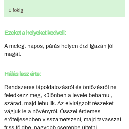
0 fokig
Ezeket a helyeket kedveli:
A meleg, napos, párás helyen érzi igazán jól
magát.
Hálás lesz érte:
Rendszeres tápoldatozásról és öntözésről ne
feledkezz meg, különben a levele bebarnul,
szárad, majd lehullik. Az elvirágzott részeket
vágjuk le a növényről. Ősszel érdemes
erőteljesebben visszametszeni, majd tavasszal
friss földbe, nagyobb cserépbe ültetni.