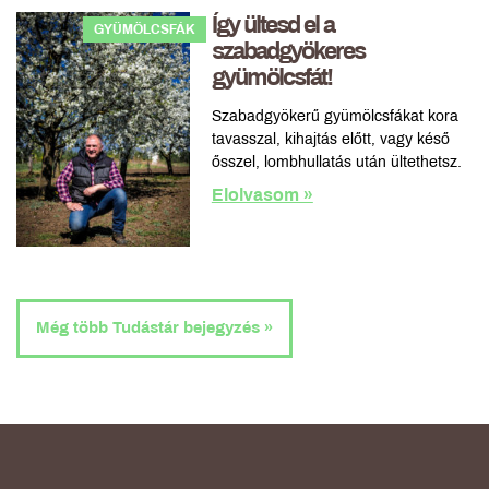
Így ültesd el a
GYÜMÖLCSFÁK
szabadgyökeres
gyümölcsfát!
Szabadgyökerű gyümölcsfákat kora
tavasszal, kihajtás előtt, vagy késő
ősszel, lombhullatás után ültethetsz.
Elolvasom »
Még több Tudástár bejegyzés »