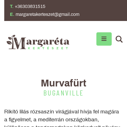
T.
+36303831515
E.
margaretakerteszet@gmail.com
Murvafürt
BUGANVILLE
Rikító lilás rózsaszín virágjával hívja fel magára
a figyelmet, a mediterrán országokban,