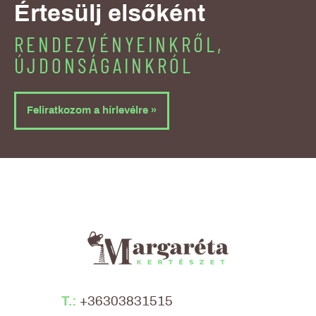
Értesülj elsőként
RENDEZVÉNYEINKRŐL,
ÚJDONSÁGAINKRÓL
Feliratkozom a hírlevélre »
T.:
+36303831515