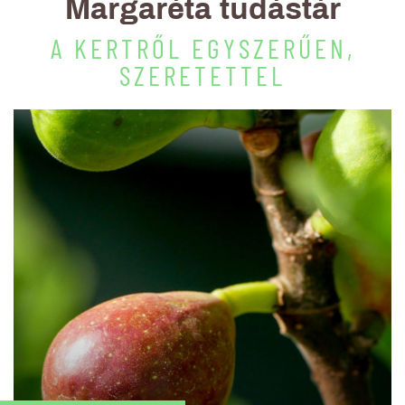
Margaréta tudástár
A KERTRŐL EGYSZERŰEN,
SZERETETTEL