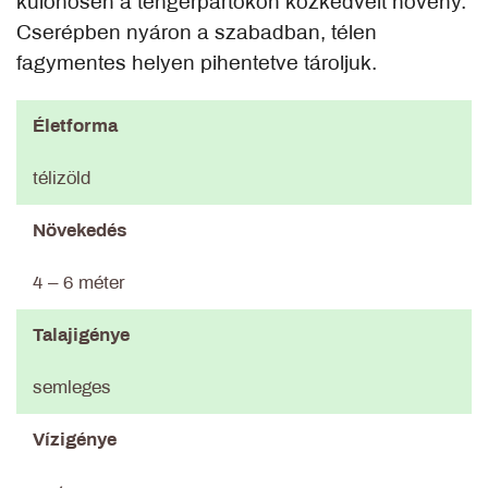
különösen a tengerpartokon közkedvelt növény.
Cserépben nyáron a szabadban, télen
fagymentes helyen pihentetve tároljuk.
Életforma
télizöld
Növekedés
4 – 6 méter
Talajigénye
semleges
Vízigénye