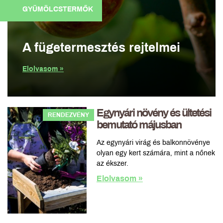
GYÜMÖLCSTERMŐK
A fügetermesztés rejtelmei
Elolvasom »
Egynyári növény és ültetési
RENDEZVÉNY
bemutató májusban
Az egynyári virág és balkonnövénye
olyan egy kert számára, mint a nőnek
az ékszer.
Elolvasom »