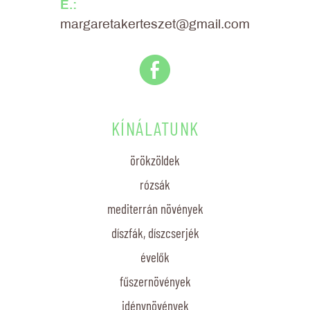
E.:
margaretakerteszet@gmail.com
E
KÍNÁLATUNK
örökzöldek
rózsák
mediterrán növények
díszfák, díszcserjék
évelők
fűszernövények
idénynövények