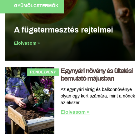
GYÜMÖLCSTERMŐK
A fügetermesztés rejtelmei
Elolvasom »
Egynyári növény és ültetési
RENDEZVÉNY
bemutató májusban
Az egynyári virág és balkonnövénye
olyan egy kert számára, mint a nőnek
az ékszer.
Elolvasom »