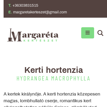
T.
+36303831515
E.
margaretakerteszet@gmail.com
Kerti hortenzia
HYDRANGEA MACROPHYLLA
A kertek királynője. A kerti hortenzia közepesen
magas, lombhullató cserje, romantikus kert