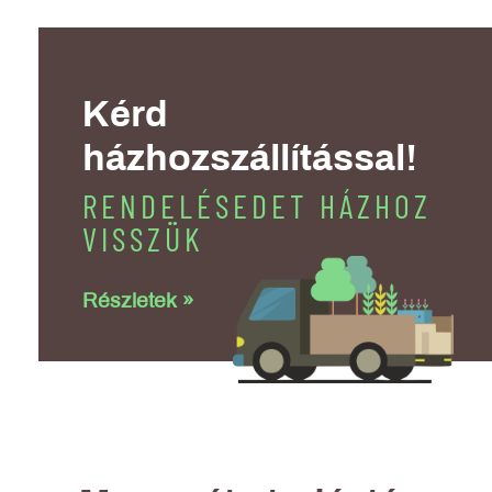
Kérd
házhozszállítással!
RENDELÉSEDET HÁZHOZ
VISSZÜK
Részletek »