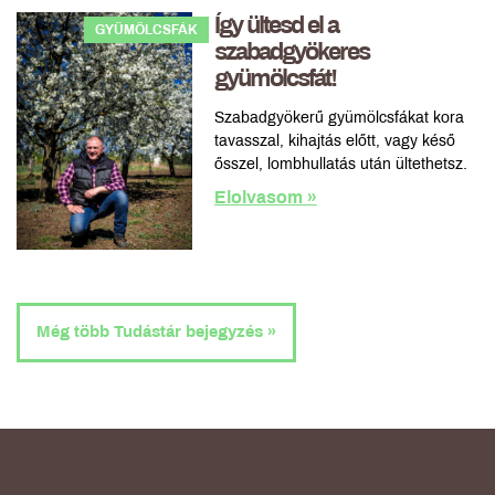
Így ültesd el a
GYÜMÖLCSFÁK
szabadgyökeres
gyümölcsfát!
Szabadgyökerű gyümölcsfákat kora
tavasszal, kihajtás előtt, vagy késő
ősszel, lombhullatás után ültethetsz.
Elolvasom »
Még több Tudástár bejegyzés »