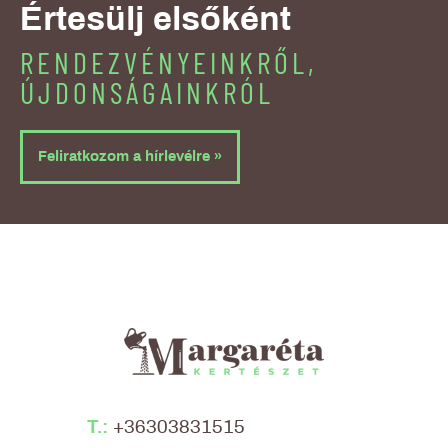
Értesülj elsőként
RENDEZVÉNYEINKRŐL,
ÚJDONSÁGAINKRÓL
Feliratkozom a hírlevélre »
T.:
+36303831515