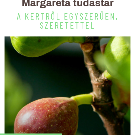
Margaréta tudástár
A KERTRŐL EGYSZERŰEN,
SZERETETTEL