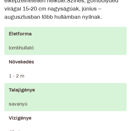
elképzelhetetlen nélküle.Színes, gömbölyded
virágai 15-20 cm nagyságúak, június –
augusztusban több hullámban nyílnak.
Életforma
lombhullató
Növekedés
1 - 2 m
Talajigénye
savanyú
Vízigénye