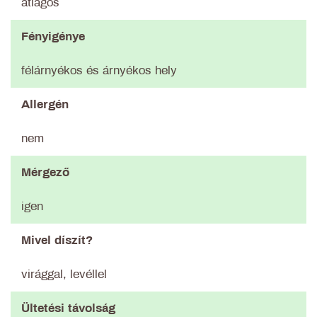
átlagos
Fényigénye
félárnyékos és árnyékos hely
Allergén
nem
Mérgező
igen
Mivel díszít?
virággal, levéllel
Ültetési távolság