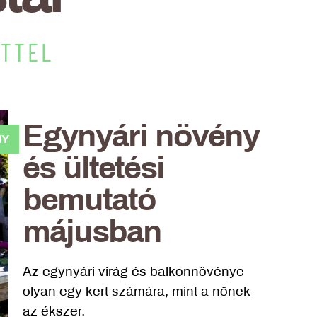
ETTEL
Egynyári növény
NY
és ültetési
bemutató
májusban
Az egynyári virág és balkonnövénye
olyan egy kert számára, mint a nőnek
az ékszer.