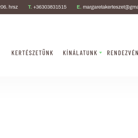
06. hrsz
T.
+36303831515
E.
margaretakerteszet@gma
KERTÉSZETÜNK
KÍNÁLATUNK
RENDEZVÉ