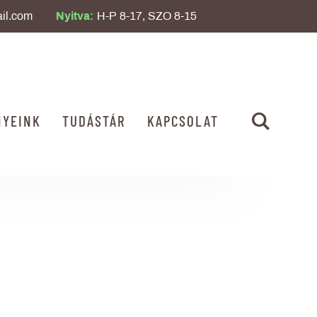
il.com
Nyitva:
H-P 8-17, SZO 8-15
NYEINK
TUDÁSTÁR
KAPCSOLAT