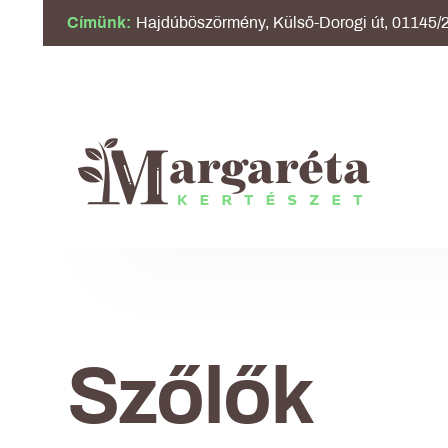
Címünk:
Hajdúböszörmény, Külső-Dorogi út, 01145/2
Szőlők