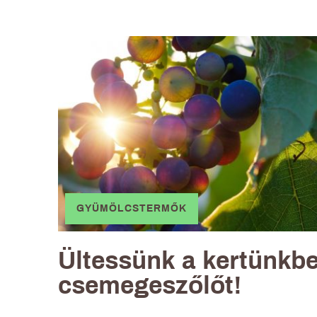
GYÜMÖLCSTERMŐK
Ültessünk a kertünkb
csemegeszőlőt!