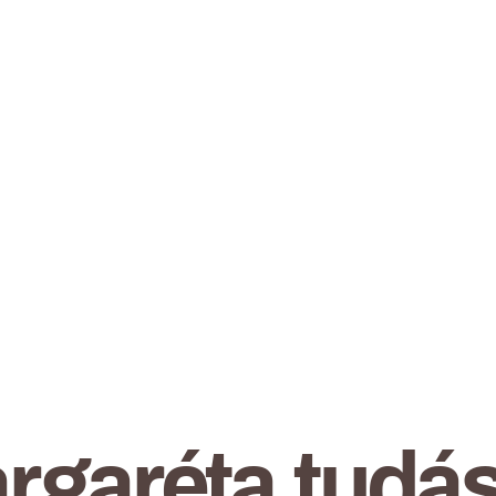
rgaréta tudás