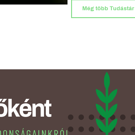
Még több Tudástár
sőként
DONSÁGAINKRÓL