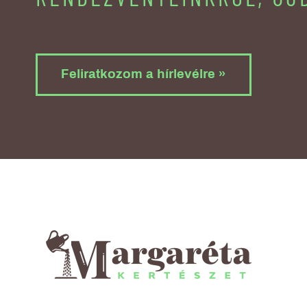
Feliratkozom a hírlevélre »