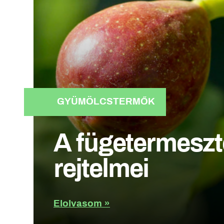
GYÜMÖLCSTERMŐK
A fügetermeszt
rejtelmei
Elolvasom »