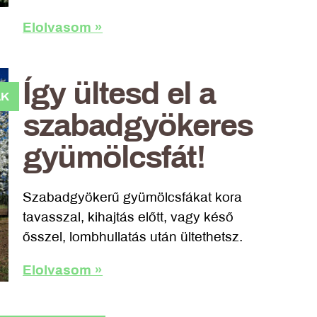
Elolvasom »
Így ültesd el a
ÁK
szabadgyökeres
gyümölcsfát!
Szabadgyökerű gyümölcsfákat kora
tavasszal, kihajtás előtt, vagy késő
ősszel, lombhullatás után ültethetsz.
Elolvasom »