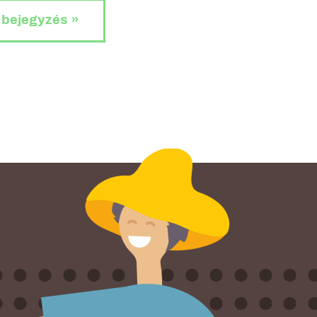
 bejegyzés »