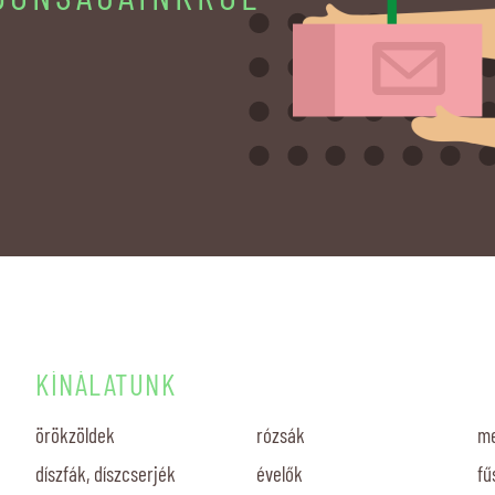
KÍNÁLATUNK
örökzöldek
rózsák
me
díszfák, díszcserjék
évelők
fű