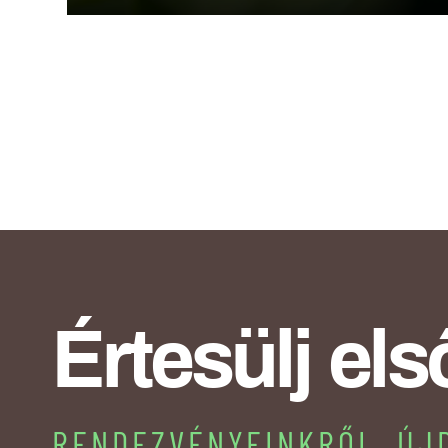
Értesülj el
RENDEZVÉNYEINKRŐL, ÚJ