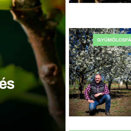
GYÜMÖLCSF
és